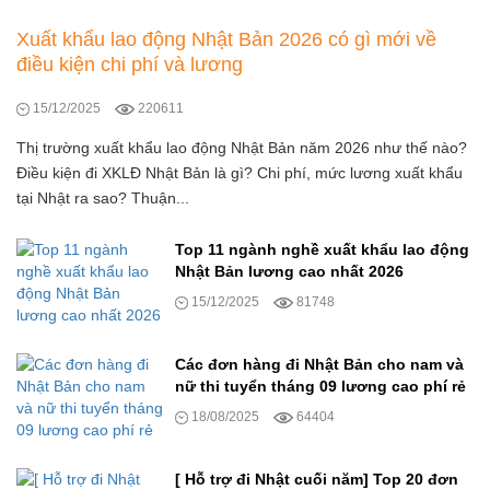
đốc công, điện tử
1000 USD
2000USD
Mức lương:
Mức lương:
Xuất khẩu lao động Nhật Bản 2026 có gì mới về
điều kiện chi phí và lương
Rumani
Hungary
Quốc gia:
Quốc gia:
15/12/2025
220611
3 Đơn hàng Xkld Rumani làm
Đơn hàng tuyển nam nữ làm
chế biến thực phẩm
Shipper đi làm việc tại
Thị trường xuất khẩu lao động Nhật Bản năm 2026 như thế nào?
Hungary Châu Âu
1000 USD
1500 USD
Mức lương:
Mức lương:
Điều kiện đi XKLĐ Nhật Bản là gì? Chi phí, mức lương xuất khẩu
tại Nhật ra sao? Thuận...
Rumani
Hungary
Quốc gia:
Quốc gia:
Đơn hàng xuất khâu lao động
Tuyển sinh du học nghề Úc
Top 11 ngành nghề xuất khẩu lao động
Rumani làm trong nhà máy
Nhật Bản lương cao nhất 2026
2024 trường độc quyền không
cần phỏng vấn
15/12/2025
81748
1.000 USD
25 AUD/giờ
Mức lương:
Mức lương:
Rumani
Úc
Quốc gia:
Quốc gia:
Các đơn hàng đi Nhật Bản cho nam và
nữ thi tuyển tháng 09 lương cao phí rẻ
18/08/2025
64404
[ Hỗ trợ đi Nhật cuối năm] Top 20 đơn