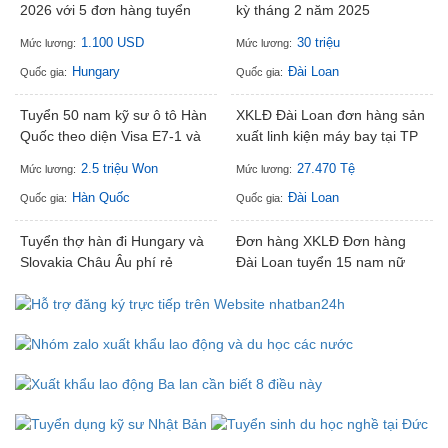
2026 với 5 đơn hàng tuyển
kỳ tháng 2 năm 2025
mới
1.100 USD
30 triệu
Mức lương:
Mức lương:
Hungary
Đài Loan
Quốc gia:
Quốc gia:
Tuyển 50 nam kỹ sư ô tô Hàn
XKLĐ Đài Loan đơn hàng sản
Quốc theo diện Visa E7-1 và
xuất linh kiện máy bay tại TP
E7-3
Cao Hùng
2.5 triệu Won
27.470 Tệ
Mức lương:
Mức lương:
Hàn Quốc
Đài Loan
Quốc gia:
Quốc gia:
Tuyển thợ hàn đi Hungary và
Đơn hàng XKLĐ Đơn hàng
Slovakia Châu Âu phí rẻ
Đài Loan tuyển 15 nam nữ
lương cao
làm sản xuất máy chạy bộ tại
2.200 Euro
23.800 Đài tệ
Mức lương:
Mức lương:
Đài Trung
Hungary
Đài Loan
Quốc gia:
Quốc gia:
Visa lao động tự do Hungary
41 đơn hàng Singapore mới
tuyển các ngành nghề sau
nhất tuyển liên tục
1200E
40000
Mức lương:
Mức lương: