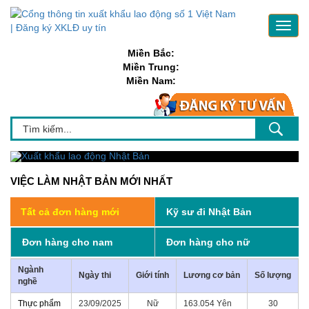
Toggl
navig
Miền Bắc:
Miền Trung:
Miền Nam:
VIỆC LÀM NHẬT BẢN MỚI NHẤT
Tất cả đơn hàng mới
Kỹ sư đi Nhật Bản
Đơn hàng cho nam
Đơn hàng cho nữ
Ngành
Ngày thi
Giới tính
Lương cơ bản
Số lượng
nghề
Thực phẩm
23/09/2025
Nữ
163.054 Yên
30