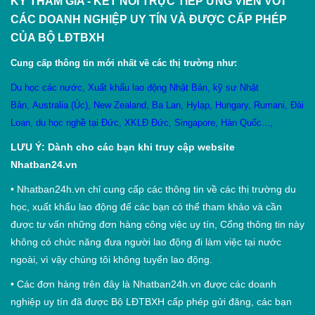
KÝ THAM GIA - KẾT NỐI TRỰC TIẾP ỨNG VIÊN VỚI
CÁC DOANH NGHIỆP UY TÍN VÀ ĐƯỢC CẤP PHÉP
CỦA BỘ LĐTBXH
Cung cấp thông tin mới nhất về các thị trường như:
Du học các nước
,
X
uất khẩu lao động Nhật Bản
,
kỹ sư Nhật
Bản
,
Australia (Úc)
,
New Zealand
,
Ba Lan
,
Hylạp
,
Hungary
,
Rumani
,
Đài
Loan
,
du học nghề tại Đức
,
XKLĐ Đức
,
Singapore
,
Hàn Quốc
...,
LƯU Ý: Dành cho các bạn khi truy cập website
Nhatban24.vn
•
Nhatban24h.vn chỉ cung cấp các thông tin về các thị trường du
học, xuất khẩu lao động để các bạn có thể tham khảo và cần
được tư vấn những đơn hàng công việc uy tín, Cổng thông tin này
không có chức năng đưa người lao động đi làm việc tại nước
ngoài, vì vậy chúng tôi không tuyển lao động.
•
Các đơn hàng trên đây là Nhatban24h.vn được các doanh
nghiệp uy tín đã được Bộ LĐTBXH cấp phép gửi đăng, các bạn